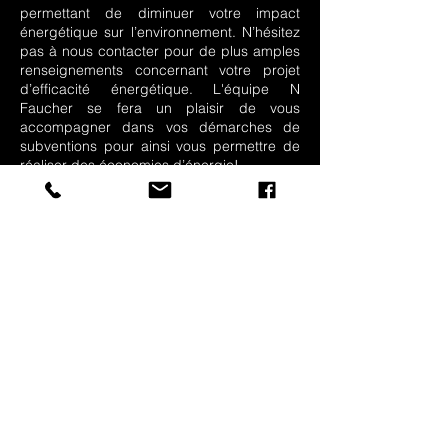
permettant de diminuer votre impact
énergétique sur l’environnement. N’hésitez
pas à nous contacter pour de plus amples
renseignements concernant votre projet
d’efficacité énergétique. L'équipe N
Faucher se fera un plaisir de vous
accompagner dans vos démarches de
subventions pour ainsi vous permettre de
réaliser des économies d’énergie!
Heures de
bureau
Lundi 7:00 - 17:00
Mardi
7:00 - 17:00
Mercredi 7:00 - 17:00
Jeudi 7:00 - 17:00
Vendredi 7:00 - 17:00