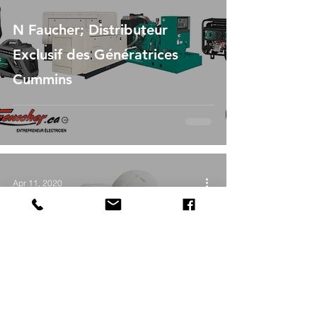
N Faucher; Distributeur
Exclusif des Génératrices
Cummins
Apr 11, 2020
Quelques petits trucs pour
protéger vos enfants du
danger électrique