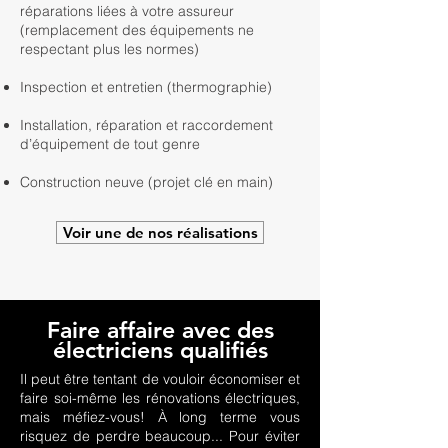
réparations liées à votre assureur
(remplacement des équipements ne
respectant plus les normes)
Inspection et entretien (thermographie)
​​​Installation, réparation et raccordement
d’équipement de tout genre
Construction neuve (projet clé en main)
Voir une de nos réalisations
Faire affaire avec des
électriciens qualifiés
Il peut être tentant de vouloir économiser et
faire soi-même les rénovations électriques,
mais méfiez-vous! À long terme vous
risquez de perdre beaucoup... Pour éviter